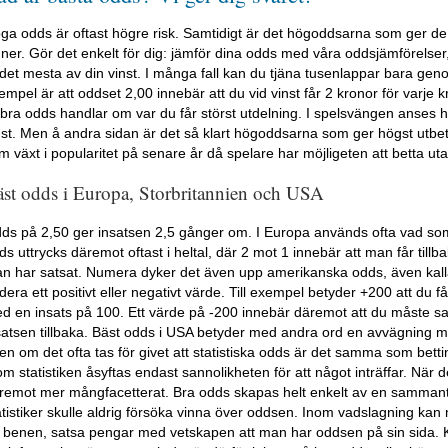
ga odds är oftast högre risk. Samtidigt är det högoddsarna som ger de
nner. Gör det enkelt för dig: jämför dina odds med våra oddsjämförelser, 
 det mesta av din vinst. I många fall kan du tjäna tusenlappar bara genom 
empel är att oddset 2,00 innebär att du vid vinst får 2 kronor för varje
 bra odds handlar om var du får störst utdelning. I spelsvängen anses
nst. Men å andra sidan är det så klart högoddsarna som ger högst utbet
m växt i popularitet på senare år då spelare har möjligeten att betta ut
st odds i Europa, Storbritannien och USA
ds på 2,50 ger insatsen 2,5 gånger om. I Europa används ofta vad som 
ds uttrycks däremot oftast i heltal, där 2 mot 1 innebär att man får til
n har satsat. Numera dyker det även upp amerikanska odds, även kal
dera ett positivt eller negativt värde. Till exempel betyder +200 att du f
d en insats på 100. Ett värde på -200 innebär däremot att du måste sa
satsen tillbaka. Bäst odds i USA betyder med andra ord en avvägning m
en om det ofta tas för givet att statistiska odds är det samma som bettin
om statistiken åsyftas endast sannolikheten för att något inträffar. När 
remot mer mångfacetterat. Bra odds skapas helt enkelt av en sammanta
atistiker skulle aldrig försöka vinna över oddsen. Inom vadslagning kan 
 benen, satsa pengar med vetskapen att man har oddsen på sin sida. Kr