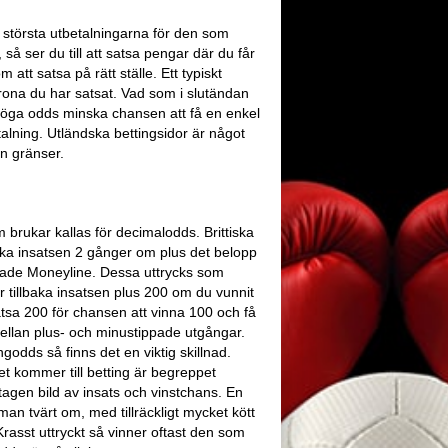
 största utbetalningarna för den som
så ser du till att satsa pengar där du får
att satsa på rätt ställe. Ett typiskt
 krona du har satsat. Vad som i slutändan
 höga odds minska chansen att få en enkel
alning. Utländska bettingsidor är något
an gränser.
brukar kallas för decimalodds. Brittiska
lbaka insatsen 2 gånger om plus det belopp
lade Moneyline. Dessa uttrycks som
år tillbaka insatsen plus 200 om du vunnit
tsa 200 för chansen att vinna 100 och få
ellan plus- och minustippade utgångar.
godds så finns det en viktig skillnad.
det kommer till betting är begreppet
gen bild av insats och vinstchans. En
man tvärt om, med tillräckligt mycket kött
asst uttryckt så vinner oftast den som