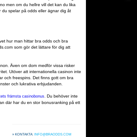
ino men om du hellre vill det kan du lika
r du spelar på odds eller ägnar dig åt
m vet hur man hittar bra odds och bra
ds.com som gör det lättare för dig att
casinon. Även om dom medför vissa risker
ritet. Utöver att internationella casinon inte
 och freespins. Det finns gott om bra
inster och lukrativa erbjudanden.
. Du behöver inte
tets främsta casinobonus
tan där har du en stor bonusranking på ett
» KONTAKTA:
INFO@BRAODDS.COM