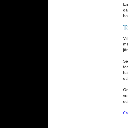
En
gä
bo
T
Vi
ma
jä
Se
fö
ha
ut
Om
su
oc
Ca