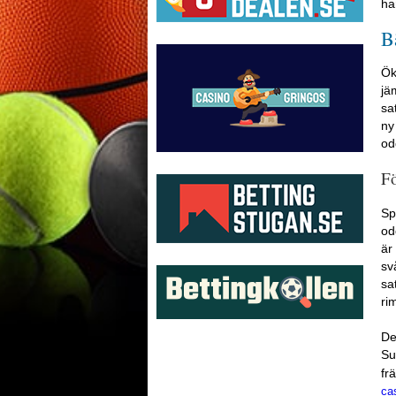
ha
B
Ök
jä
sa
ny
od
Fö
Sp
od
är
sv
sa
ri
De
Su
fr
ca