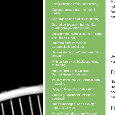
Me
Livsstilen kring casino och betting
ny
Casino utan spelpaus runt om i
Br
världen
bet
Sportanalys och statistik för betting
Sportal.se tipsar om hur du hittar
guldlägena på fotbollsodds
Casinon med svensk licens – Trygga
svenska casinon
Hur man hittar värdespel i
europeiska fotbollsligor
Så maximerar du utdelningen med
BraOdds
Bet
ku
Vi listar fem av de bästa sporterna
för betting
Fö
Husets Fördel och Casinots
Sannolikheter Förklarade
Välkomstbonusar vs. Bonusar utan
Nä
insättning
lit
Bygg en långsiktig spelstrategi
go
Gömda guldchanser i nischade
dä
sportspel
Hur förändringar i odds avslöjar
F
spelares aktivitet
Varför Allsvenskans fans föredrar