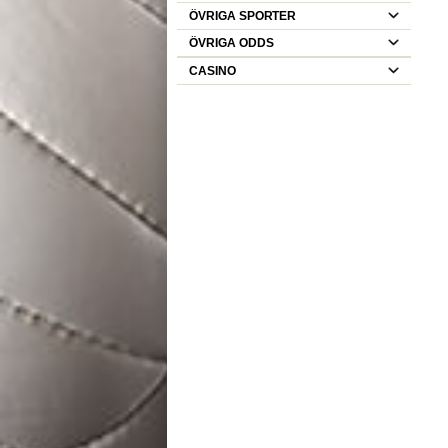
ÖVRIGA SPORTER
ÖVRIGA ODDS
CASINO