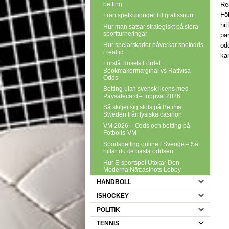
Re
betting
Fö
Från spelkuponger till gratissnurr
hi
Hur man satsar strategiskt på stora
sportturneringar
par
od
Hur spelarskador påverkar spelodds
i realtid
ka
Förstå Husets Fördel:
Bookmakermarginal vs Rättvisa
Odds
Betting utan svensk licens med
Paysafecard – toppval 2026
Så skiljer sig slots på Betinia
Sweden från fysiska casinon
VM 2026 – Odds och betting på
Fotbolls-VM
Sportsbetting online i Sverige – Så
hittar du de bästa oddsen
Hur E-sportspel Utökar Den
Moderna Nätcasinots Lobby
HANDBOLL
ISHOCKEY
POLITIK
TENNIS