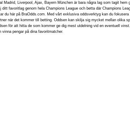
al Madrid, Liverpool, Ajax, Bayern München är bara några lag som tagit hem gul
lj ditt favoritlag genom hela Champions League och betta där Champions Le
ttar du här på BraOdds.com. Med vårt exklusiva oddsverktyg kan du fokusera 
tner när det kommer till betting. Oddsen kan skilja sig mycket mellan olika spe
dsen för att hitta de som kommer ge dig mest utdelning vid en eventuell vinst
n vinna pengar på dina favoritmatcher.