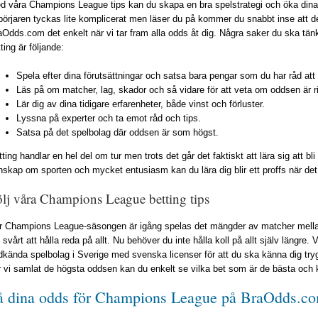
d våra Champions League tips kan du skapa en bra spelstrategi och öka dina c
börjaren tyckas lite komplicerat men läser du på kommer du snabbt inse att de
aOdds.com det enkelt när vi tar fram alla odds åt dig. Några saker du ska tä
ting är följande:
Spela efter dina förutsättningar och satsa bara pengar som du har råd att 
Läs på om matcher, lag, skador och så vidare för att veta om oddsen är r
Lär dig av dina tidigare erfarenheter, både vinst och förluster.
Lyssna på experter och ta emot råd och tips.
Satsa på det spelbolag där oddsen är som högst.
ting handlar en hel del om tur men trots det går det faktiskt att lära sig att b
nskap om sporten och mycket entusiasm kan du lära dig blir ett proffs när de
lj våra Champions League betting tips
r Champions League-säsongen är igång spelas det mängder av matcher mellan 
e svårt att hålla reda på allt. Nu behöver du inte hålla koll på allt själv längre
dkända spelbolag i Sverige med svenska licenser för att du ska känna dig tryg
r vi samlat de högsta oddsen kan du enkelt se vilka bet som är de bästa och 
å dina odds för Champions League på BraOdds.c