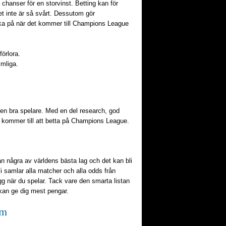
hanser för en storvinst. Betting kan för
t inte är så svårt. Dessutom gör
nka på när det kommer till Champions League
förlora.
imliga.
li en bra spelare. Med en del research, god
t kommer till att betta på Champions League.
några av världens bästa lag och det kan bli
. Vi samlar alla matcher och alla odds från
g när du spelar. Tack vare den smarta listan
kan ge dig mest pengar.
om