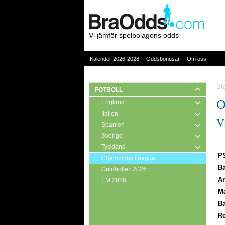
Vi jämför spelbolagens odds
Kalender 2026-2028
Oddsbonusar
Om oss
St
FOTBOLL
O
England
Italien
V
Spanien
Sverige
Tyskland
P
Champions League
B
Guldbollen 2026
Ar
EM 2028
Ma
-
-
Ba
-
Re