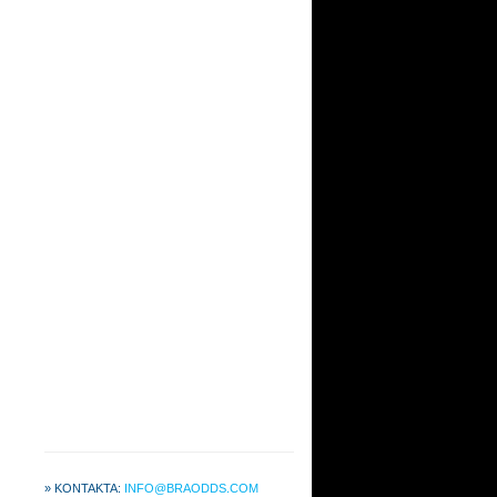
» KONTAKTA:
INFO@BRAODDS.COM