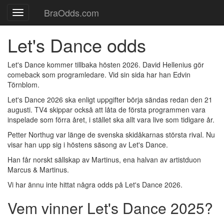
BraOdds.com
Toggle
navigation
Let's Dance odds
Let's Dance kommer tillbaka hösten 2026. David Hellenius gör
comeback som programledare. Vid sin sida har han Edvin
Törnblom.
Let's Dance 2026 ska enligt uppgifter börja sändas redan den 21
augusti. TV4 skippar också att låta de första programmen vara
inspelade som förra året, i stället ska allt vara live som tidigare år.
Petter Northug var länge de svenska skidåkarnas största rival. Nu
visar han upp sig i höstens säsong av Let's Dance.
Han får norskt sällskap av Martinus, ena halvan av artistduon
Marcus & Martinus.
Vi har ännu inte hittat några odds på Let's Dance 2026.
Vem vinner Let's Dance 2025?