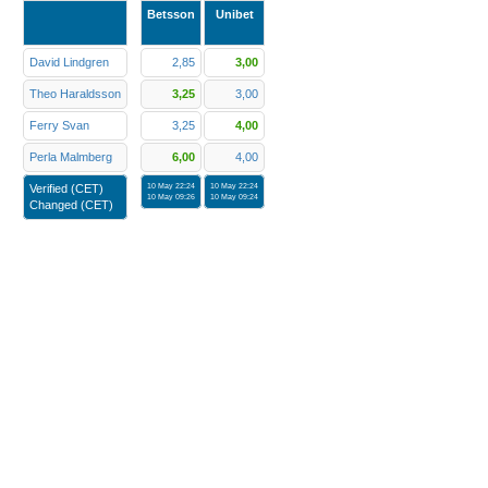
Betsson
Unibet
David Lindgren
2,85
3,00
Theo Haraldsson
3,25
3,00
Ferry Svan
3,25
4,00
Perla Malmberg
6,00
4,00
Verified (CET)
10 May 22:24
10 May 22:24
10 May 09:26
10 May 09:24
Changed (CET)