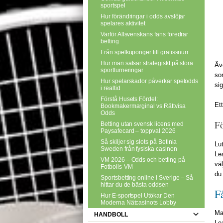
sportspel
Hur förändringar i odds avslöjar
spelares aktivitet
Varför Allsvenskans fans föredrar
betting
Från spelkuponger till gratissnurr
Hur man satsar strategiskt på stora
Äv
sportturneringar
so
Hur spelarskador påverkar spelodds
si
i realtid
Förstå Husets Fördel:
Ett
Bookmakermarginal vs Rättvisa
Odds
Fö
Betting utan svensk licens med
Paysafecard – toppval 2026
Så skiljer sig slots på Betinia
Lu
Sweden från fysiska casinon
Lea
VM 2026 – Odds och betting på
vä
Fotbolls-VM
du
Sportsbetting online i Sverige – Så
hittar du de bästa oddsen
F
Hur E-sportspel Utökar Den
Moderna Nätcasinots Lobby
Ma
HANDBOLL
Le