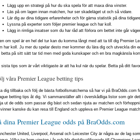
Lägg upp en strategi på hur du ska spela för att maxa dina vinster.
Läs på om lagen innan matchen, hur ser skadeläget ut och så vidare.
Lär dig av dina tidigare erfarenheter och för gärna statistik på dina tidigare
Lyssna på experter som följer premier league och har koll.
Lägg in rimliga insatser som du har råd att förlora om bettet inte går väge
en om spel är en hel del tur kan du komma långt med att ta till dig Premier Le
m har koll. Ju mer du spelar desto mer kommer du lära dig och utveckla din ege
g betta på sitt sätt tar tid men med goda kunskaper och en bra magkänsla ko
 sista tips som är vårt viktigaste är att ha kul när du spelar. Betta på ditt favo
lj våra Premier League betting tips
ta dig tillbaka och följ de bästa fotbollsmatcherna så har vi på BraOdds.com 
gue betting tips åt dig. Vi sammanställer allt i överskådliga listor som gör det
lja ut de odds som passar dig bäst och sedan njuta av matchen och förhoppnin
 vinner kanske du kan resa till England och uppleva en Premier League match 
å dina Premier League odds på BraOdds.com
nchester United, Liverpool, Arsenal och Leicester City är några av de lag som
ague. Vilka tar hem vinsten i år och blir direktkvalificerade till Champions L