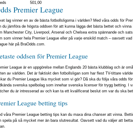
eds
501,00
dds Premier League
lket lag vinner en av de bästa fotbollsligorna i världen? Med våra odds för Pr
n du jämföra de högsta oddsen för att kunna lägga det bästa bettet och vinna 
m Manchester City, Liverpool, Arsenal och Chelsea extra spännande och satsa 
m som vinner hela Premier League eller på varje enskild match – oavsett vad du
ague här på BraOdds.com.
etaste oddsen för Premier League
emier League är en uppgörelse mellan Englands 20 bästa klubblag och är omåt
ten av världen. Det är faktiskt den fotbollsligan som har flest TV-tittare värl
skar du Premier League lika mycket som vi gör? Då ska du följa våra odds fö
dkända svenska spelbolag som innehar svenska licenser för trygg betting. I v
tcher du är intresserad av och kan ta ett kvalificerat beslut om var du ska bet
remier League betting tips
d våra Premier League betting tips kan du maxa dina chanser att vinna. Bett
n spela på så mycket mer än bara slutresultat. Oavsett vad du väljer att bett
nan.