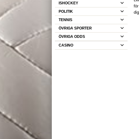
ISHOCKEY
fö
POLITIK
di
TENNIS
ÖVRIGA SPORTER
ÖVRIGA ODDS
CASINO