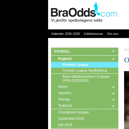
Vi jämför spelbolagens odds
Kalender 2026-2028
Oddsbonusar
Om oss
St
FOTBOLL
O
England
Premier League
Premier League Nedflyttning
Årets fotbollsspelare i England
(PFA) 2025/2026
Italien
Spanien
Sverige
Tyskland
Champions League
Guldbollen 2026
EM 2028