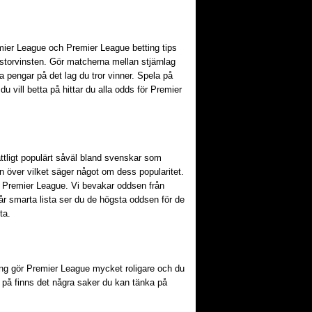
emier League och Premier League betting tips
storvinsten. Gör matcherna mellan stjärnlag
pengar på det lag du tror vinner. Spela på
 vill betta på hittar du alla odds för Premier
tligt populärt såväl bland svenskar som
den över vilket säger något om dess popularitet.
r Premier League. Vi bevakar oddsen från
år smarta lista ser du de högsta oddsen för de
ta.
ing gör Premier League mycket roligare och du
a på finns det några saker du kan tänka på