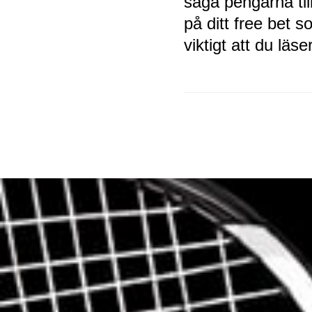
säga pengarna til
på ditt free bet so
viktigt att du lä