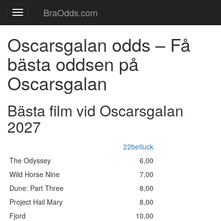
BraOdds.com
Toggle
navigation
Oscarsgalan odds – Få
bästa oddsen på
Oscarsgalan
Bästa film vid Oscarsgalan
2027
22betluck
The Odyssey
6,00
Wild Horse Nine
7,00
Dune: Part Three
8,00
Project Hail Mary
8,00
Fjord
10,00