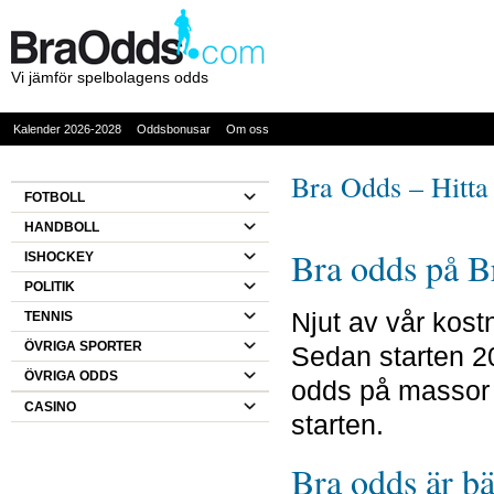
Vi jämför spelbolagens odds
Kalender 2026-2028
Oddsbonusar
Om oss
Bra Odds – Hitta 
FOTBOLL
HANDBOLL
Bra odds på 
ISHOCKEY
POLITIK
Njut av vår kost
TENNIS
ÖVRIGA SPORTER
Sedan starten 20
ÖVRIGA ODDS
odds på massor
CASINO
starten.
Bra odds är bä