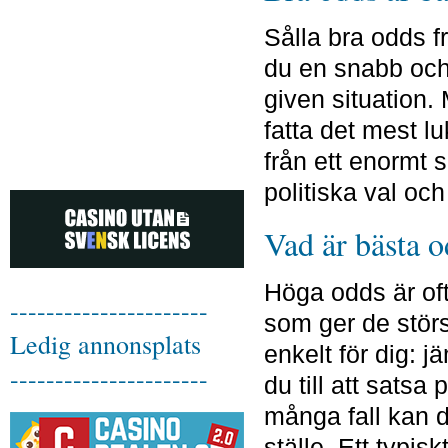
Sålla bra odds fr
du en snabb och 
given situation. 
fatta det mest l
från ett enormt
politiska val oc
Vad är bästa o
Höga odds är oft
----------------------
som ger de störs
Ledig annonsplats
enkelt för dig: 
----------------------
du till att satsa
många fall kan d
ställe. Ett typis