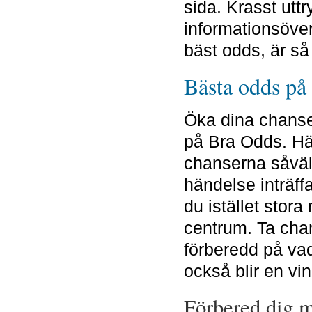
sida. Krasst utt
informationsöver
bäst odds, är så 
Bästa odds på
Öka dina chanser
på Bra Odds. Här
chanserna såväl 
händelse inträffa
du istället stora
centrum. Ta chan
förberedd på va
också blir en vi
Förbered dig m