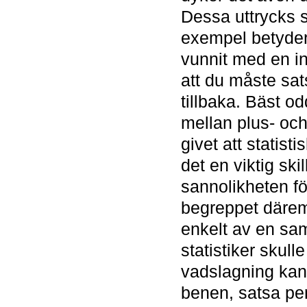
Dessa uttrycks so
exempel betyder 
vunnit med en i
att du måste sat
tillbaka. Bäst 
mellan plus- och
givet att statis
det en viktig ski
sannolikheten för
begreppet därem
enkelt av en sa
statistiker skul
vadslagning kan 
benen, satsa pe