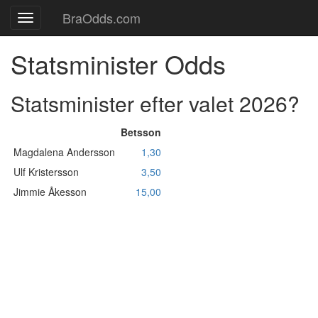
BraOdds.com
Toggle
navigation
Statsminister Odds
Statsminister efter valet 2026?
Betsson
Magdalena Andersson
1,30
Ulf Kristersson
3,50
Jimmie Åkesson
15,00