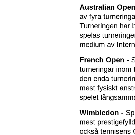
Australian Open
av fyra turnering
Turneringen har b
spelas turnering
medium av Interna
French Open -
S
turneringar inom 
den enda turneri
mest fysiskt ans
spelet långsamm
Wimbledon -
Spe
mest prestigefylld
också tennisens 