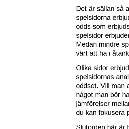
Det är sällan så 
spelsidorna erbjud
odds som erbjuds 
spelsidor erbjude
Medan mindre spel
värt att ha i åtan
Olika sidor erbjud
spelsidornas anal
oddset. Vill man a
något man bör ha 
jämförelser mella
du kan fokusera p
Slutorden här är 