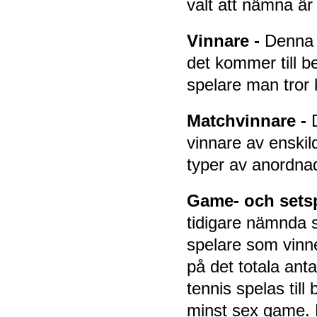
valt att nämna ä
Vinnare -
Denna s
det kommer till b
spelare man tror 
Matchvinnare -
D
vinnare av enskild
typer av anordna
Game- och sets
tidigare nämnda s
spelare som vinne
på det totala an
tennis spelas till
minst sex game. F