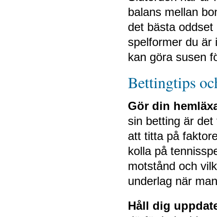
balans mellan bon
det bästa oddset 
spelformer du är 
kan göra susen fö
Bettingtips oc
Gör din hemläx
sin betting är det
att titta på fakto
kolla på tennissp
motstånd och vilk
underlag när man 
Håll dig uppdat