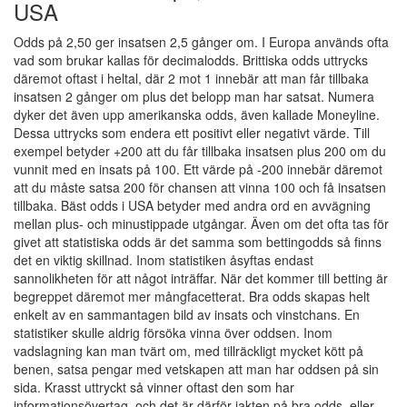
USA
Odds på 2,50 ger insatsen 2,5 gånger om. I Europa används ofta
vad som brukar kallas för decimalodds. Brittiska odds uttrycks
däremot oftast i heltal, där 2 mot 1 innebär att man får tillbaka
insatsen 2 gånger om plus det belopp man har satsat. Numera
dyker det även upp amerikanska odds, även kallade Moneyline.
Dessa uttrycks som endera ett positivt eller negativt värde. Till
exempel betyder +200 att du får tillbaka insatsen plus 200 om du
vunnit med en insats på 100. Ett värde på -200 innebär däremot
att du måste satsa 200 för chansen att vinna 100 och få insatsen
tillbaka. Bäst odds i USA betyder med andra ord en avvägning
mellan plus- och minustippade utgångar. Även om det ofta tas för
givet att statistiska odds är det samma som bettingodds så finns
det en viktig skillnad. Inom statistiken åsyftas endast
sannolikheten för att något inträffar. När det kommer till betting är
begreppet däremot mer mångfacetterat. Bra odds skapas helt
enkelt av en sammantagen bild av insats och vinstchans. En
statistiker skulle aldrig försöka vinna över oddsen. Inom
vadslagning kan man tvärt om, med tillräckligt mycket kött på
benen, satsa pengar med vetskapen att man har oddsen på sin
sida. Krasst uttryckt så vinner oftast den som har
informationsövertag, och det är därför jakten på bra odds, eller