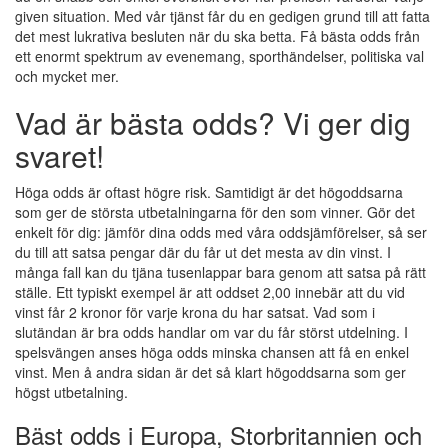
given situation. Med vår tjänst får du en gedigen grund till att fatta
det mest lukrativa besluten när du ska betta. Få bästa odds från
ett enormt spektrum av evenemang, sporthändelser, politiska val
och mycket mer.
Vad är bästa odds? Vi ger dig
svaret!
Höga odds är oftast högre risk. Samtidigt är det högoddsarna
som ger de största utbetalningarna för den som vinner. Gör det
enkelt för dig: jämför dina odds med våra oddsjämförelser, så ser
du till att satsa pengar där du får ut det mesta av din vinst. I
många fall kan du tjäna tusenlappar bara genom att satsa på rätt
ställe. Ett typiskt exempel är att oddset 2,00 innebär att du vid
vinst får 2 kronor för varje krona du har satsat. Vad som i
slutändan är bra odds handlar om var du får störst utdelning. I
spelsvängen anses höga odds minska chansen att få en enkel
vinst. Men å andra sidan är det så klart högoddsarna som ger
högst utbetalning.
Bäst odds i Europa, Storbritannien och