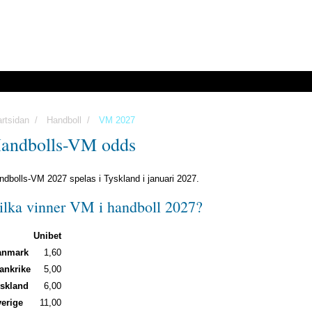
artsidan
/
Handboll
/
VM 2027
andbolls-VM odds
ndbolls-VM 2027 spelas i Tyskland i januari 2027.
ilka vinner VM i handboll 2027?
Unibet
anmark
1,60
ankrike
5,00
skland
6,00
erige
11,00