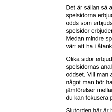
Det är sällan så 
spelsidorna erbjud
odds som erbjuds 
spelsidor erbjude
Medan mindre spel
värt att ha i åtan
Olika sidor erbjud
spelsidornas anal
oddset. Vill man a
något man bör ha 
jämförelser mella
du kan fokusera p
Slutorden här är 