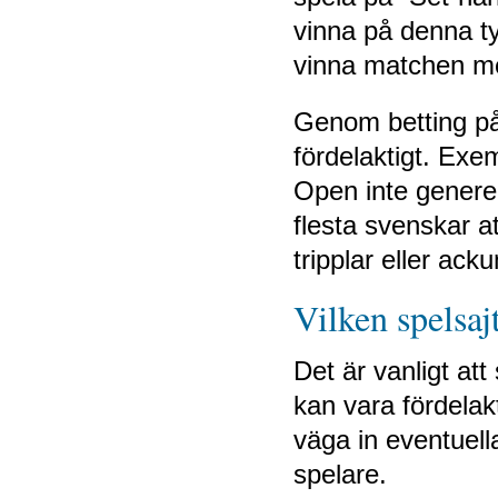
vinna på denna ty
vinna matchen me
Genom betting på 
fördelaktigt. Exe
Open inte generera
flesta svenskar a
tripplar eller ack
Vilken spelsajt
Det är vanligt at
kan vara fördelak
väga in eventuell
spelare.