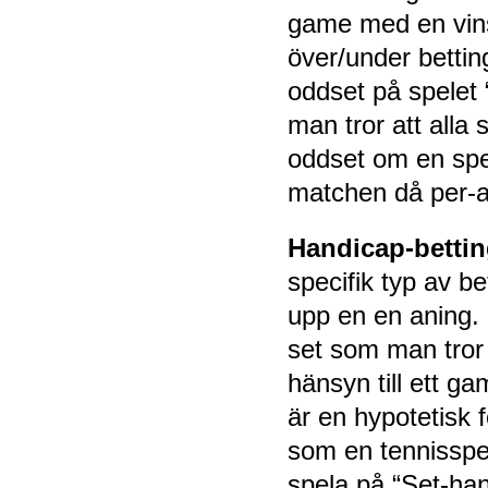
game med en vins
över/under betting
oddset på spelet “
man tror att alla
oddset om en spe
matchen då per-a
Handicap-bettin
specifik typ av be
upp en en aning.
set som man tror 
hänsyn till ett g
är en hypotetisk 
som en tennisspe
spela på “Set-han